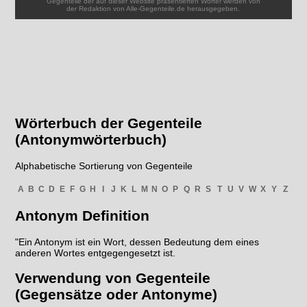
Gegenteile der auf dieser Website präsentierten Wörter werden von
der Redaktion von Alle-Gegenteile.de herausgegeben.
Wörterbuch der Gegenteile
(Antonymwörterbuch)
Alphabetische Sortierung von Gegenteile
A
B
C
D
E
F
G
H
I
J
K
L
M
N
O
P
Q
R
S
T
U
V
W
X
Y
Z
Antonym Definition
"Ein Antonym ist ein Wort, dessen Bedeutung dem eines
anderen Wortes entgegengesetzt ist.
Verwendung von Gegenteile
(Gegensätze oder Antonyme)