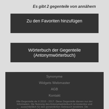
Es gibt 2 gegenteile von annähern
Zu den Favoriten hinzufügen
Wörterbuch der Gegenteile
(Antonymwörterbuch)
Synonyme
Widgets Webmaster
AGB
Kontakt
Alle-Gegenteile.de © 2010 - 2017. Diese Gegenteile dienen nur der
Information. Die Nutzung des Antonymwörterbuch ist kostenlos und
ausschließlich für den persönlichen Gebrauch bestimmt. Die