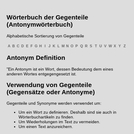
Wörterbuch der Gegenteile
(Antonymwörterbuch)
Alphabetische Sortierung von Gegenteile
A
B
C
D
E
F
G
H
I
J
K
L
M
N
O
P
Q
R
S
T
U
V
W
X
Y
Z
Antonym Definition
"Ein Antonym ist ein Wort, dessen Bedeutung dem eines
anderen Wortes entgegengesetzt ist.
Verwendung von Gegenteile
(Gegensätze oder Antonyme)
Gegenteile und Synonyme werden verwendet um:
Um ein Wort zu definieren. Deshalb sind sie auch in
Wörterbuchartikeln zu finden.
Um Wiederholungen im Text zu vermeiden.
Um einen Text anzureichern.