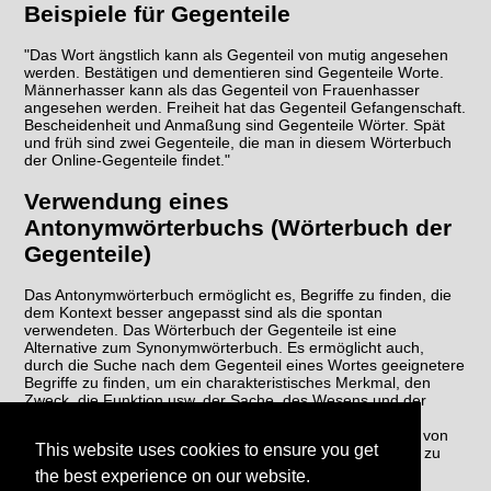
Beispiele für Gegenteile
"Das Wort ängstlich kann als Gegenteil von mutig angesehen
werden. Bestätigen und dementieren sind Gegenteile Worte.
Männerhasser kann als das Gegenteil von Frauenhasser
angesehen werden. Freiheit hat das Gegenteil Gefangenschaft.
Bescheidenheit und Anmaßung sind Gegenteile Wörter. Spät
und früh sind zwei Gegenteile, die man in diesem Wörterbuch
der Online-Gegenteile findet."
Verwendung eines
Antonymwörterbuchs (Wörterbuch der
Gegenteile)
Das Antonymwörterbuch ermöglicht es, Begriffe zu finden, die
dem Kontext besser angepasst sind als die spontan
verwendeten. Das Wörterbuch der Gegenteile ist eine
Alternative zum Synonymwörterbuch. Es ermöglicht auch,
durch die Suche nach dem Gegenteil eines Wortes geeignetere
Begriffe zu finden, um ein charakteristisches Merkmal, den
Zweck, die Funktion usw. der Sache, des Wesens und der
fraglichen Handlung wiederherzustellen. Das Gegenteil-
Wörterbuch ermöglicht es schließlich, eine Wiederholung von
This website uses cookies to ensure you get
Wörtern im selben Text zu vermeiden, um den Schreibstil zu
verbessern.
the best experience on our website.