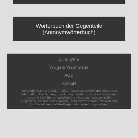
Wörterbuch der Gegenteile
(Antonymwörterbuch)
Synonyme
Widgets Webmaster
AGB
Kontakt
Alle-Gegenteile.de © 2010 - 2017. Diese Gegenteile dienen nur der
Information. Die Nutzung des Antonymwörterbuch ist kostenlos und
ausschließlich für den persönlichen Gebrauch bestimmt. Die
Gegenteile der auf dieser Website präsentierten Wörter werden von
der Redaktion von Alle-Gegenteile.de herausgegeben.