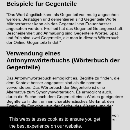
Beispiele für Gegenteile
"Das Wort ängstlich kann als Gegenteil von mutig angesehen
werden. Bestätigen und dementieren sind Gegenteile Worte.
Männerhasser kann als das Gegenteil von Frauenhasser
angesehen werden. Freiheit hat das Gegenteil Gefangenschaft.
Bescheidenheit und Anmaßung sind Gegenteile Wörter. Spät
und früh sind zwei Gegenteile, die man in diesem Wörterbuch
der Online-Gegenteile findet."
Verwendung eines
Antonymwörterbuchs (Wörterbuch der
Gegenteile)
Das Antonymwörterbuch ermöglicht es, Begriffe zu finden, die
dem Kontext besser angepasst sind als die spontan
verwendeten. Das Wörterbuch der Gegenteile ist eine
Alternative zum Synonymwörterbuch. Es ermöglicht auch,
durch die Suche nach dem Gegenteil eines Wortes geeignetere
Begriffe zu finden, um ein charakteristisches Merkmal, den
Zweck, die Funktion usw. der Sache, des Wesens und der
fraglichen Handlung wiederherzustellen. Das Gegenteil-
Wörterbuch ermöglicht es schließlich, eine Wiederholung von
This website uses cookies to ensure you get
Wörtern im selben Text zu vermeiden, um den Schreibstil zu
verbessern.
the best experience on our website.