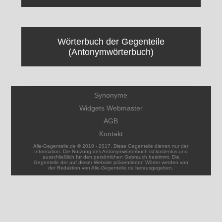
Wörterbuch der Gegenteile
(Antonymwörterbuch)
Synonyme
Widgets Webmaster
AGB
Kontakt
Alle-Gegenteile.de © 2010 - 2017. Diese Gegenteile dienen nur der
Information. Die Nutzung des Antonymwörterbuch ist kostenlos und
ausschließlich für den persönlichen Gebrauch bestimmt. Die
Gegenteile der auf dieser Website präsentierten Wörter werden von
der Redaktion von Alle-Gegenteile.de herausgegeben.