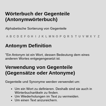
Wörterbuch der Gegenteile
(Antonymwörterbuch)
Alphabetische Sortierung von Gegenteile
A
B
C
D
E
F
G
H
I
J
K
L
M
N
O
P
Q
R
S
T
U
V
W
X
Y
Z
Antonym Definition
"Ein Antonym ist ein Wort, dessen Bedeutung dem eines
anderen Wortes entgegengesetzt ist.
Verwendung von Gegenteile
(Gegensätze oder Antonyme)
Gegenteile und Synonyme werden verwendet um:
Um ein Wort zu definieren. Deshalb sind sie auch in
Wörterbuchartikeln zu finden.
Um Wiederholungen im Text zu vermeiden.
Um einen Text anzureichern.