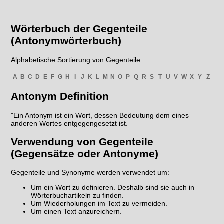
Wörterbuch der Gegenteile
(Antonymwörterbuch)
Alphabetische Sortierung von Gegenteile
A
B
C
D
E
F
G
H
I
J
K
L
M
N
O
P
Q
R
S
T
U
V
W
X
Y
Z
Antonym Definition
"Ein Antonym ist ein Wort, dessen Bedeutung dem eines
anderen Wortes entgegengesetzt ist.
Verwendung von Gegenteile
(Gegensätze oder Antonyme)
Gegenteile und Synonyme werden verwendet um:
Um ein Wort zu definieren. Deshalb sind sie auch in
Wörterbuchartikeln zu finden.
Um Wiederholungen im Text zu vermeiden.
Um einen Text anzureichern.