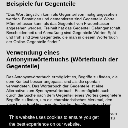
Beispiele für Gegenteile
"Das Wort ängstlich kann als Gegenteil von mutig angesehen
werden. Bestätigen und dementieren sind Gegenteile Worte.
Männerhasser kann als das Gegenteil von Frauenhasser
angesehen werden. Freiheit hat das Gegenteil Gefangenschaft.
Bescheidenheit und Anmaßung sind Gegenteile Wörter. Spät
und früh sind zwei Gegenteile, die man in diesem Wörterbuch
der Online-Gegenteile findet."
Verwendung eines
Antonymwörterbuchs (Wörterbuch der
Gegenteile)
Das Antonymwörterbuch ermöglicht es, Begriffe zu finden, die
dem Kontext besser angepasst sind als die spontan
verwendeten. Das Wörterbuch der Gegenteile ist eine
Alternative zum Synonymwörterbuch. Es ermöglicht auch,
durch die Suche nach dem Gegenteil eines Wortes geeignetere
Begriffe zu finden, um ein charakteristisches Merkmal, den
Zweck, die Funktion usw. der Sache, des Wesens und der
fraglichen Handlung wiederherzustellen. Das Gegenteil-
Wörterbuch ermöglicht es schließlich, eine Wiederholung von
This website uses cookies to ensure you get
Wörtern im selben Text zu vermeiden, um den Schreibstil zu
verbessern.
the best experience on our website.