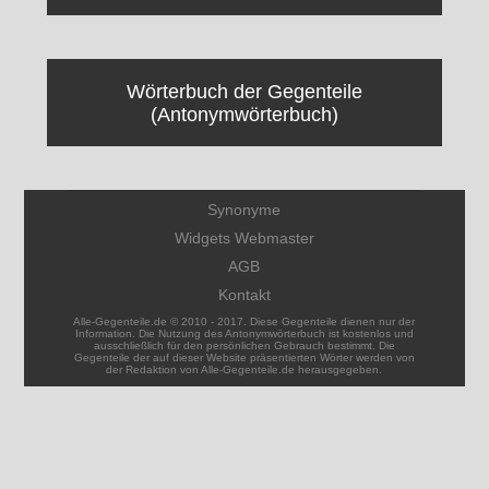
Wörterbuch der Gegenteile
(Antonymwörterbuch)
Synonyme
Widgets Webmaster
AGB
Kontakt
Alle-Gegenteile.de © 2010 - 2017. Diese Gegenteile dienen nur der
Information. Die Nutzung des Antonymwörterbuch ist kostenlos und
ausschließlich für den persönlichen Gebrauch bestimmt. Die
Gegenteile der auf dieser Website präsentierten Wörter werden von
der Redaktion von Alle-Gegenteile.de herausgegeben.