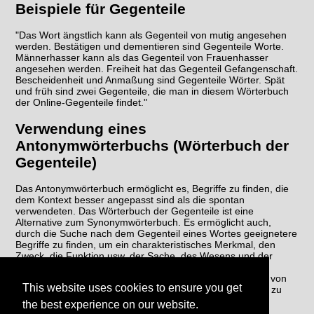
Beispiele für Gegenteile
"Das Wort ängstlich kann als Gegenteil von mutig angesehen
werden. Bestätigen und dementieren sind Gegenteile Worte.
Männerhasser kann als das Gegenteil von Frauenhasser
angesehen werden. Freiheit hat das Gegenteil Gefangenschaft.
Bescheidenheit und Anmaßung sind Gegenteile Wörter. Spät
und früh sind zwei Gegenteile, die man in diesem Wörterbuch
der Online-Gegenteile findet."
Verwendung eines
Antonymwörterbuchs (Wörterbuch der
Gegenteile)
Das Antonymwörterbuch ermöglicht es, Begriffe zu finden, die
dem Kontext besser angepasst sind als die spontan
verwendeten. Das Wörterbuch der Gegenteile ist eine
Alternative zum Synonymwörterbuch. Es ermöglicht auch,
durch die Suche nach dem Gegenteil eines Wortes geeignetere
Begriffe zu finden, um ein charakteristisches Merkmal, den
Zweck, die Funktion usw. der Sache, des Wesens und der
fraglichen Handlung wiederherzustellen. Das Gegenteil-
Wörterbuch ermöglicht es schließlich, eine Wiederholung von
This website uses cookies to ensure you get
Wörtern im selben Text zu vermeiden, um den Schreibstil zu
verbessern.
the best experience on our website.