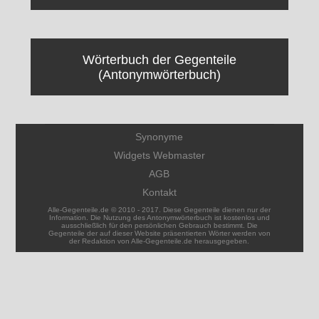
Wörterbuch der Gegenteile
(Antonymwörterbuch)
Synonyme
Widgets Webmaster
AGB
Kontakt
Alle-Gegenteile.de © 2010 - 2017. Diese Gegenteile dienen nur der
Information. Die Nutzung des Antonymwörterbuch ist kostenlos und
ausschließlich für den persönlichen Gebrauch bestimmt. Die
Gegenteile der auf dieser Website präsentierten Wörter werden von
der Redaktion von Alle-Gegenteile.de herausgegeben.