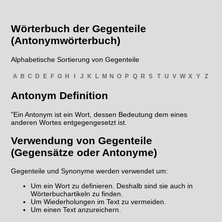
Wörterbuch der Gegenteile
(Antonymwörterbuch)
Alphabetische Sortierung von Gegenteile
A
B
C
D
E
F
G
H
I
J
K
L
M
N
O
P
Q
R
S
T
U
V
W
X
Y
Z
Antonym Definition
"Ein Antonym ist ein Wort, dessen Bedeutung dem eines
anderen Wortes entgegengesetzt ist.
Verwendung von Gegenteile
(Gegensätze oder Antonyme)
Gegenteile und Synonyme werden verwendet um:
Um ein Wort zu definieren. Deshalb sind sie auch in
Wörterbuchartikeln zu finden.
Um Wiederholungen im Text zu vermeiden.
Um einen Text anzureichern.