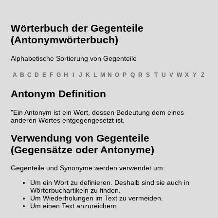
Wörterbuch der Gegenteile
(Antonymwörterbuch)
Alphabetische Sortierung von Gegenteile
A
B
C
D
E
F
G
H
I
J
K
L
M
N
O
P
Q
R
S
T
U
V
W
X
Y
Z
Antonym Definition
"Ein Antonym ist ein Wort, dessen Bedeutung dem eines
anderen Wortes entgegengesetzt ist.
Verwendung von Gegenteile
(Gegensätze oder Antonyme)
Gegenteile und Synonyme werden verwendet um:
Um ein Wort zu definieren. Deshalb sind sie auch in
Wörterbuchartikeln zu finden.
Um Wiederholungen im Text zu vermeiden.
Um einen Text anzureichern.