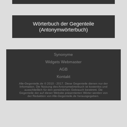
Wörterbuch der Gegenteile
(Antonymwörterbuch)
Synonyme
Widgets Webmaster
AGB
Kontakt
Alle-Gegenteile.de © 2010 - 2017. Diese Gegenteile dienen nur der
Information. Die Nutzung des Antonymwörterbuch ist kostenlos und
ausschließlich für den persönlichen Gebrauch bestimmt. Die
Gegenteile der auf dieser Website präsentierten Wörter werden von
der Redaktion von Alle-Gegenteile.de herausgegeben.