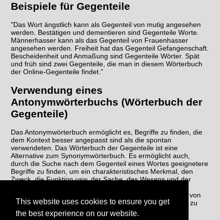
Beispiele für Gegenteile
"Das Wort ängstlich kann als Gegenteil von mutig angesehen
werden. Bestätigen und dementieren sind Gegenteile Worte.
Männerhasser kann als das Gegenteil von Frauenhasser
angesehen werden. Freiheit hat das Gegenteil Gefangenschaft.
Bescheidenheit und Anmaßung sind Gegenteile Wörter. Spät
und früh sind zwei Gegenteile, die man in diesem Wörterbuch
der Online-Gegenteile findet."
Verwendung eines
Antonymwörterbuchs (Wörterbuch der
Gegenteile)
Das Antonymwörterbuch ermöglicht es, Begriffe zu finden, die
dem Kontext besser angepasst sind als die spontan
verwendeten. Das Wörterbuch der Gegenteile ist eine
Alternative zum Synonymwörterbuch. Es ermöglicht auch,
durch die Suche nach dem Gegenteil eines Wortes geeignetere
Begriffe zu finden, um ein charakteristisches Merkmal, den
Zweck, die Funktion usw. der Sache, des Wesens und der
fraglichen Handlung wiederherzustellen. Das Gegenteil-
Wörterbuch ermöglicht es schließlich, eine Wiederholung von
This website uses cookies to ensure you get
Wörtern im selben Text zu vermeiden, um den Schreibstil zu
verbessern.
the best experience on our website.