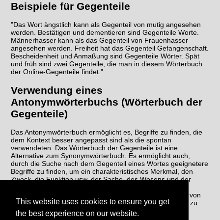
Beispiele für Gegenteile
"Das Wort ängstlich kann als Gegenteil von mutig angesehen
werden. Bestätigen und dementieren sind Gegenteile Worte.
Männerhasser kann als das Gegenteil von Frauenhasser
angesehen werden. Freiheit hat das Gegenteil Gefangenschaft.
Bescheidenheit und Anmaßung sind Gegenteile Wörter. Spät
und früh sind zwei Gegenteile, die man in diesem Wörterbuch
der Online-Gegenteile findet."
Verwendung eines
Antonymwörterbuchs (Wörterbuch der
Gegenteile)
Das Antonymwörterbuch ermöglicht es, Begriffe zu finden, die
dem Kontext besser angepasst sind als die spontan
verwendeten. Das Wörterbuch der Gegenteile ist eine
Alternative zum Synonymwörterbuch. Es ermöglicht auch,
durch die Suche nach dem Gegenteil eines Wortes geeignetere
Begriffe zu finden, um ein charakteristisches Merkmal, den
Zweck, die Funktion usw. der Sache, des Wesens und der
fraglichen Handlung wiederherzustellen. Das Gegenteil-
Wörterbuch ermöglicht es schließlich, eine Wiederholung von
This website uses cookies to ensure you get
Wörtern im selben Text zu vermeiden, um den Schreibstil zu
verbessern.
the best experience on our website.