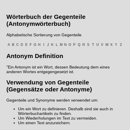
Wörterbuch der Gegenteile
(Antonymwörterbuch)
Alphabetische Sortierung von Gegenteile
A
B
C
D
E
F
G
H
I
J
K
L
M
N
O
P
Q
R
S
T
U
V
W
X
Y
Z
Antonym Definition
"Ein Antonym ist ein Wort, dessen Bedeutung dem eines
anderen Wortes entgegengesetzt ist.
Verwendung von Gegenteile
(Gegensätze oder Antonyme)
Gegenteile und Synonyme werden verwendet um:
Um ein Wort zu definieren. Deshalb sind sie auch in
Wörterbuchartikeln zu finden.
Um Wiederholungen im Text zu vermeiden.
Um einen Text anzureichern.