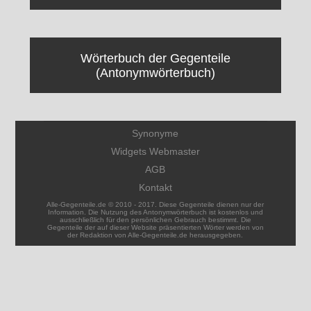
Wörterbuch der Gegenteile
(Antonymwörterbuch)
Synonyme
Widgets Webmaster
AGB
Kontakt
Alle-Gegenteile.de © 2010 - 2017. Diese Gegenteile dienen nur der
Information. Die Nutzung des Antonymwörterbuch ist kostenlos und
ausschließlich für den persönlichen Gebrauch bestimmt. Die
Gegenteile der auf dieser Website präsentierten Wörter werden von
der Redaktion von Alle-Gegenteile.de herausgegeben.