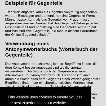
Beispiele für Gegenteile
"Das Wort ängstlich kann als Gegenteil von mutig angesehen
werden. Bestätigen und dementieren sind Gegenteile Worte.
Männerhasser kann als das Gegenteil von Frauenhasser
angesehen werden. Freiheit hat das Gegenteil Gefangenschaft.
Bescheidenheit und Anmaßung sind Gegenteile Wörter. Spät
und früh sind zwei Gegenteile, die man in diesem Wörterbuch
der Online-Gegenteile findet."
Verwendung eines
Antonymwörterbuchs (Wörterbuch der
Gegenteile)
Das Antonymwörterbuch ermöglicht es, Begriffe zu finden, die
dem Kontext besser angepasst sind als die spontan
verwendeten. Das Wörterbuch der Gegenteile ist eine
Alternative zum Synonymwörterbuch. Es ermöglicht auch,
durch die Suche nach dem Gegenteil eines Wortes geeignetere
Begriffe zu finden, um ein charakteristisches Merkmal, den
Zweck, die Funktion usw. der Sache, des Wesens und der
fraglichen Handlung wiederherzustellen. Das Gegenteil-
Wörterbuch ermöglicht es schließlich, eine Wiederholung von
This website uses cookies to ensure you get
Wörtern im selben Text zu vermeiden, um den Schreibstil zu
verbessern.
the best experience on our website.