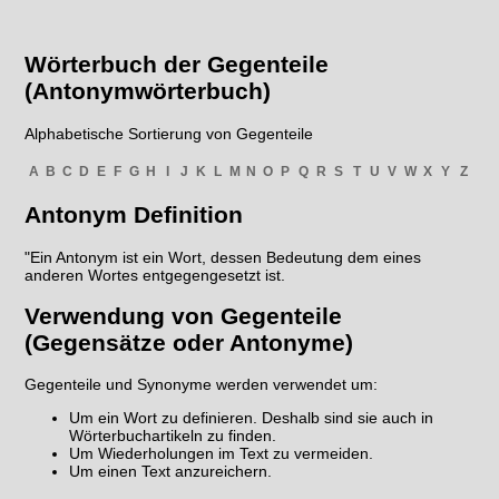
Wörterbuch der Gegenteile
(Antonymwörterbuch)
Alphabetische Sortierung von Gegenteile
A
B
C
D
E
F
G
H
I
J
K
L
M
N
O
P
Q
R
S
T
U
V
W
X
Y
Z
Antonym Definition
"Ein Antonym ist ein Wort, dessen Bedeutung dem eines
anderen Wortes entgegengesetzt ist.
Verwendung von Gegenteile
(Gegensätze oder Antonyme)
Gegenteile und Synonyme werden verwendet um:
Um ein Wort zu definieren. Deshalb sind sie auch in
Wörterbuchartikeln zu finden.
Um Wiederholungen im Text zu vermeiden.
Um einen Text anzureichern.