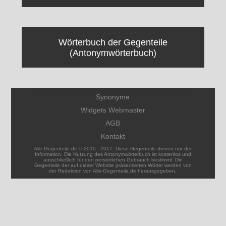
Wörterbuch der Gegenteile
(Antonymwörterbuch)
Synonyme
Widgets Webmaster
AGB
Kontakt
Alle-Gegenteile.de © 2010 - 2017. Diese Gegenteile dienen nur der
Information. Die Nutzung des Antonymwörterbuch ist kostenlos und
ausschließlich für den persönlichen Gebrauch bestimmt. Die
Gegenteile der auf dieser Website präsentierten Wörter werden von
der Redaktion von Alle-Gegenteile.de herausgegeben.