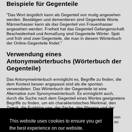
Beispiele für Gegenteile
"Das Wort ängstlich kann als Gegenteil von mutig angesehen
werden. Bestätigen und dementieren sind Gegenteile Worte.
Männerhasser kann als das Gegenteil von Frauenhasser
angesehen werden. Freiheit hat das Gegenteil Gefangenschaft.
Bescheidenheit und Anmaßung sind Gegenteile Wörter. Spät
und früh sind zwei Gegenteile, die man in diesem Wörterbuch
der Online-Gegenteile findet."
Verwendung eines
Antonymwörterbuchs (Wörterbuch der
Gegenteile)
Das Antonymwörterbuch ermöglicht es, Begriffe zu finden, die
dem Kontext besser angepasst sind als die spontan
verwendeten. Das Wörterbuch der Gegenteile ist eine
Alternative zum Synonymwörterbuch. Es ermöglicht auch,
durch die Suche nach dem Gegenteil eines Wortes geeignetere
Begriffe zu finden, um ein charakteristisches Merkmal, den
Zweck, die Funktion usw. der Sache, des Wesens und der
fraglichen Handlung wiederherzustellen. Das Gegenteil-
Wörterbuch ermöglicht es schließlich, eine Wiederholung von
This website uses cookies to ensure you get
Wörtern im selben Text zu vermeiden, um den Schreibstil zu
verbessern.
the best experience on our website.