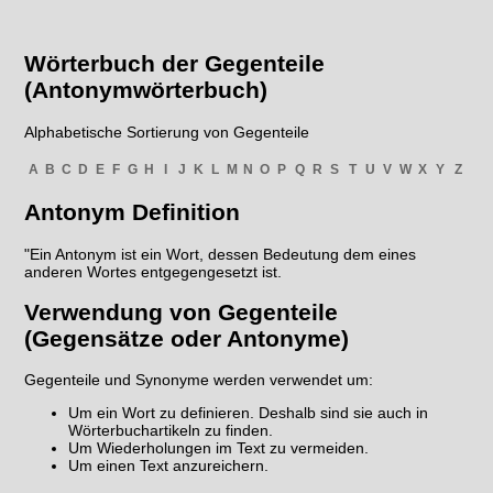
Wörterbuch der Gegenteile
(Antonymwörterbuch)
Alphabetische Sortierung von Gegenteile
A
B
C
D
E
F
G
H
I
J
K
L
M
N
O
P
Q
R
S
T
U
V
W
X
Y
Z
Antonym Definition
"Ein Antonym ist ein Wort, dessen Bedeutung dem eines
anderen Wortes entgegengesetzt ist.
Verwendung von Gegenteile
(Gegensätze oder Antonyme)
Gegenteile und Synonyme werden verwendet um:
Um ein Wort zu definieren. Deshalb sind sie auch in
Wörterbuchartikeln zu finden.
Um Wiederholungen im Text zu vermeiden.
Um einen Text anzureichern.