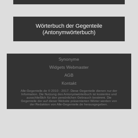
Wörterbuch der Gegenteile
(Antonymwörterbuch)
Synonyme
Widgets Webmaster
AGB
Kontakt
Alle-Gegenteile.de © 2010 - 2017. Diese Gegenteile dienen nur der
Information. Die Nutzung des Antonymwörterbuch ist kostenlos und
ausschließlich für den persönlichen Gebrauch bestimmt. Die
Gegenteile der auf dieser Website präsentierten Wörter werden von
der Redaktion von Alle-Gegenteile.de herausgegeben.