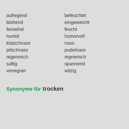
aufregend
befeuchtet
blühend
eingeweicht
fesselnd
feucht
humid
humorvoll
klatschnass
nass
pitschnass
pudelnass
regenreich
regnerisch
saftig
spannend
verregnet
witzig
trocken
Synonyme für