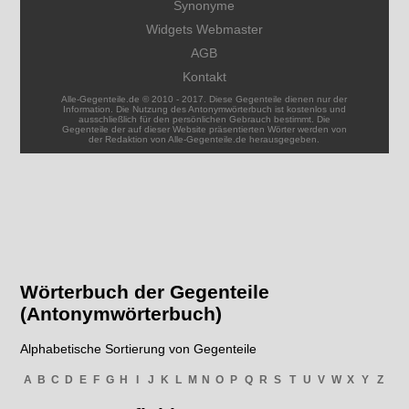
Synonyme
Widgets Webmaster
AGB
Kontakt
Alle-Gegenteile.de © 2010 - 2017. Diese Gegenteile dienen nur der
Information. Die Nutzung des Antonymwörterbuch ist kostenlos und
ausschließlich für den persönlichen Gebrauch bestimmt. Die
Gegenteile der auf dieser Website präsentierten Wörter werden von
der Redaktion von Alle-Gegenteile.de herausgegeben.
Wörterbuch der Gegenteile
(Antonymwörterbuch)
Alphabetische Sortierung von Gegenteile
A
B
C
D
E
F
G
H
I
J
K
L
M
N
O
P
Q
R
S
T
U
V
W
X
Y
Z