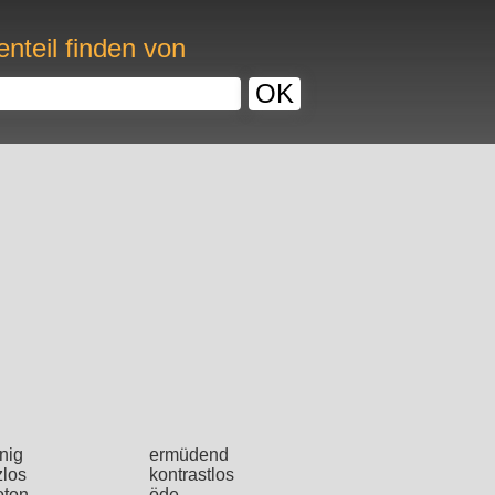
nteil finden von
OK
nig
ermüdend
zlos
kontrastlos
ton
öde