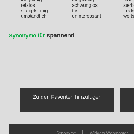
reizlos
schwunglos
ster
stumpfsinnig
trist
troc
umständlich
uninteressant
weit
spannend
Synonyme für
Zu den Favoriten hinzufügen
Synonyme
Widgets Webmaster