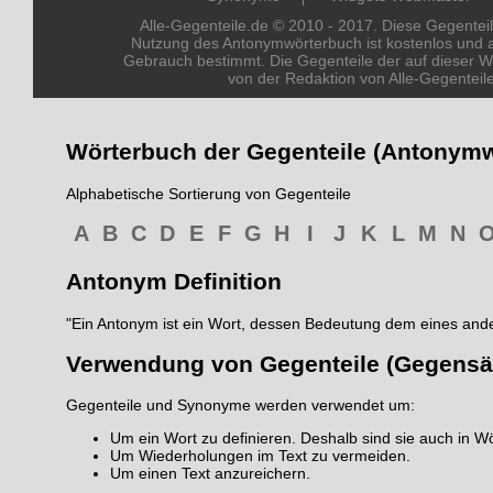
Alle-Gegenteile.de © 2010 - 2017. Diese Gegenteil
Nutzung des Antonymwörterbuch ist kostenlos und a
Gebrauch bestimmt. Die Gegenteile der auf dieser W
von der Redaktion von Alle-Gegentei
Wörterbuch der Gegenteile (Antonym
Alphabetische Sortierung von Gegenteile
A
B
C
D
E
F
G
H
I
J
K
L
M
N
Antonym Definition
"Ein Antonym ist ein Wort, dessen Bedeutung dem eines ande
Verwendung von Gegenteile (Gegensä
Gegenteile und Synonyme werden verwendet um:
Um ein Wort zu definieren. Deshalb sind sie auch in Wö
Um Wiederholungen im Text zu vermeiden.
Um einen Text anzureichern.