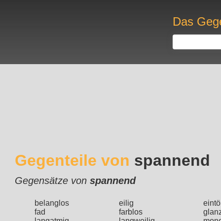
Das Gege
Gegenteile von
spannend
Gegensätze von
spannend
belanglos
eilig
eintö
fad
farblos
glan
langatmig
langweilig
mono