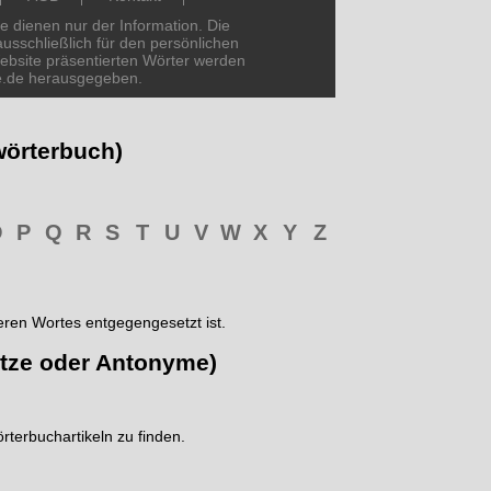
e dienen nur der Information. Die
usschließlich für den persönlichen
ebsite präsentierten Wörter werden
le.de herausgegeben.
wörterbuch)
O
P
Q
R
S
T
U
V
W
X
Y
Z
ren Wortes entgegengesetzt ist.
tze oder Antonyme)
rterbuchartikeln zu finden.