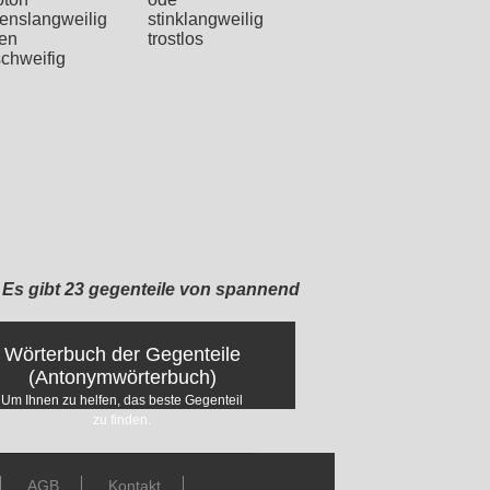
benslangweilig
stinklangweilig
ken
trostlos
schweifig
Es gibt 23 gegenteile von spannend
Wörterbuch der Gegenteile
(Antonymwörterbuch)
Um Ihnen zu helfen, das beste Gegenteil
zu finden.
AGB
Kontakt