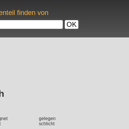
nteil finden von
OK
h
gnet
gelegen
t
schlicht