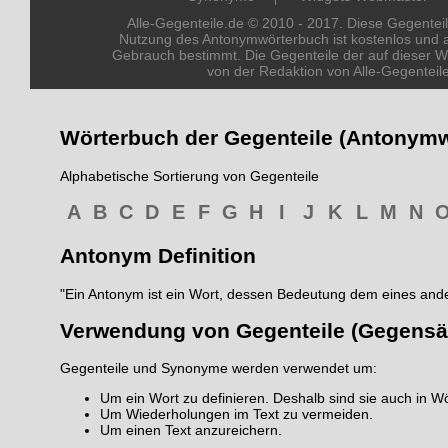
Alle-Gegenteile.de © 2010 - 2017. Diese Gegenteil
Nutzung des Antonymwörterbuch ist kostenlos und a
Gebrauch bestimmt. Die Gegenteile der auf dieser W
von der Redaktion von Alle-Gegentei
Wörterbuch der Gegenteile (Antonym
Alphabetische Sortierung von Gegenteile
A
B
C
D
E
F
G
H
I
J
K
L
M
N
Antonym Definition
"Ein Antonym ist ein Wort, dessen Bedeutung dem eines ande
Verwendung von Gegenteile (Gegensä
Gegenteile und Synonyme werden verwendet um:
Um ein Wort zu definieren. Deshalb sind sie auch in Wö
Um Wiederholungen im Text zu vermeiden.
Um einen Text anzureichern.