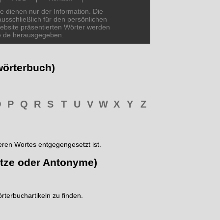
e dienen nur der Information. Die
usschließlich für den persönlichen
ebsite präsentierten Wörter werden
le.de herausgegeben.
wörterbuch)
O
P
Q
R
S
T
U
V
W
X
Y
Z
ren Wortes entgegengesetzt ist.
tze oder Antonyme)
rterbuchartikeln zu finden.