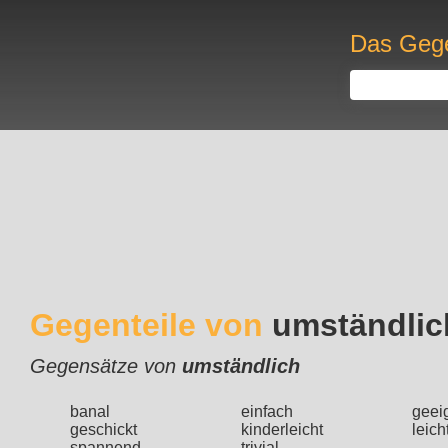
Das Gege
Gegenteile von
umständlic
Gegensätze von
umständlich
banal
einfach
geei
geschickt
kinderleicht
leich
spannend
trivial